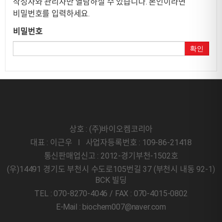
작성자와 관리자만 열람하실 수 있습니다. 본인이라면
비밀번호를 입력하세요.
비밀번호
확인
상호 : (주)바이오켐코리아
대표 : 이근우 l 사업자등록번호 : 109-86-21418
통신판매업신고 : 2012-경기부천-1502호
(우)14491 경기도 부천시 수도로105번길 37 (부천시 내동 92-1)
BCK 빌딩
TEL : 070-8270-4046 / FAX : 070-4015-0802
E-Mail : biochem007@naver.com