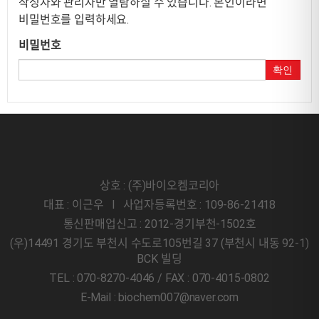
작성자와 관리자만 열람하실 수 있습니다. 본인이라면
비밀번호를 입력하세요.
비밀번호
확인
상호 : (주)바이오켐코리아
대표 : 이근우 l 사업자등록번호 : 109-86-21418
통신판매업신고 : 2012-경기부천-1502호
(우)14491 경기도 부천시 수도로105번길 37 (부천시 내동 92-1)
BCK 빌딩
TEL : 070-8270-4046 / FAX : 070-4015-0802
E-Mail : biochem007@naver.com