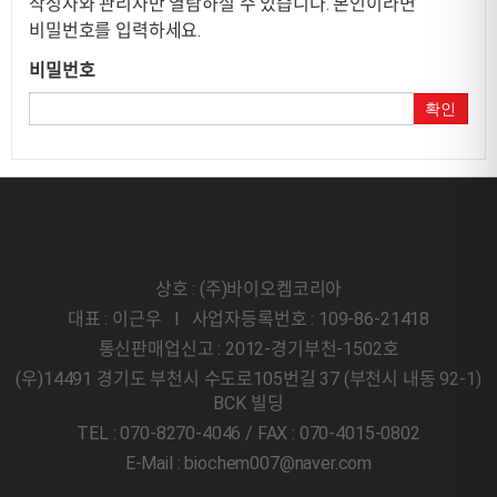
작성자와 관리자만 열람하실 수 있습니다. 본인이라면
비밀번호를 입력하세요.
비밀번호
확인
상호 : (주)바이오켐코리아
대표 : 이근우 l 사업자등록번호 : 109-86-21418
통신판매업신고 : 2012-경기부천-1502호
(우)14491 경기도 부천시 수도로105번길 37 (부천시 내동 92-1)
BCK 빌딩
TEL : 070-8270-4046 / FAX : 070-4015-0802
E-Mail : biochem007@naver.com