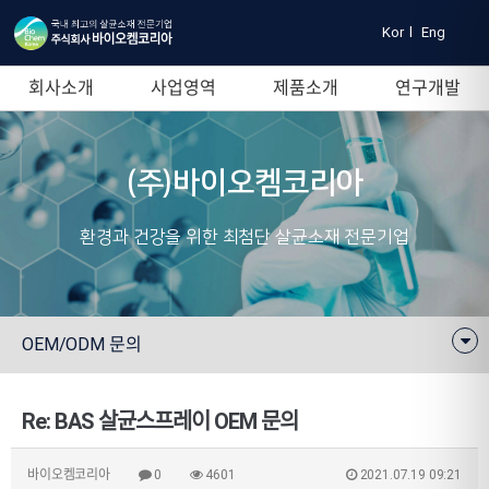
Kor
l
Eng
회사소개
사업영역
제품소개
연구개발
(주)바이오켐코리아
환경과 건강을 위한 최첨단 살균소재 전문기업
OEM/ODM 문의
Re: BAS 살균스프레이 OEM 문의
바이오켐코리아
0
4601
2021.07.19 09:21