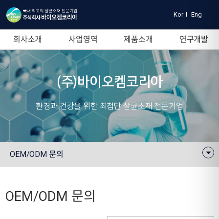
Kor
l
Eng
회사소개
사업영역
제품소개
연구개발
(주)바이오켐코리아
환경과 건강을 위한 최첨단 살균소재 전문기업
OEM/ODM 문의
OEM/ODM 문의