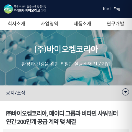
Kor
l
Eng
회사소개
사업영역
제품소개
연구개발
(주)바이오켐코리아
환경과 건강을 위한 최첨단 살균소재 전문기업
공지/소식
㈜바이오켐코리아, 메이디 그룹과 비타민 샤워필터
연간 200만개 공급 계약 맺 체결