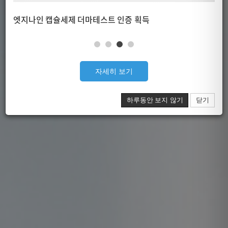
엣지나인 캡슐세제 더마테스트 인증 획득
가장
자세히 보기
하루동안 보지 않기
닫기